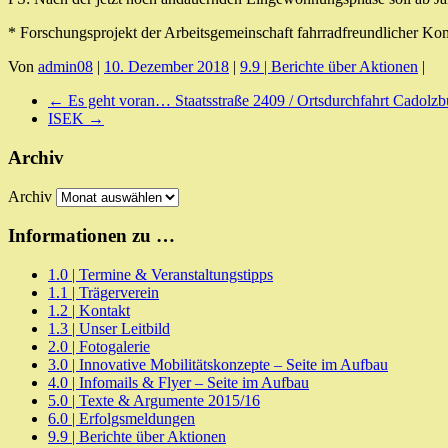
* Forschungsprojekt der Arbeitsgemeinschaft fahrradfreundlicher K
Von
admin08
|
10. Dezember 2018
|
9.9 | Berichte über Aktionen
|
←
Es geht voran… Staatsstraße 2409 / Ortsdurchfahrt Cadolzb
ISEK
→
Archiv
Archiv
Informationen zu …
1.0 | Termine & Veranstaltungstipps
1.1 | Trägerverein
1.2 | Kontakt
1.3 | Unser Leitbild
2.0 | Fotogalerie
3.0 | Innovative Mobilitätskonzepte – Seite im Aufbau
4.0 | Infomails & Flyer – Seite im Aufbau
5.0 | Texte & Argumente 2015/16
6.0 | Erfolgsmeldungen
9.9 | Berichte über Aktionen